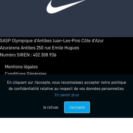
SASP Olympique d’Antibes Juan-Les-Pins Côte d’Azur
Azurarena Antibes 250 rue Emile Hugues
Numéro SIREN : 402 308 936
Mentions légales
Conditions Générales
Confidentialité
En cliquant sur J'accepte, vous reconnaissez accepter notre politique
de confidentialité relative au respect de vos données personnelles.
En savoir plus
© 2026 - Antibes Sharks. Tous droits réservés.
Propulsé par Startlead
Je refuse
J'accepte