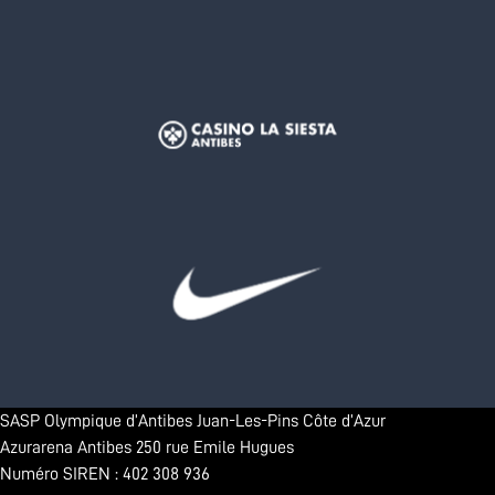
SASP Olympique d’Antibes Juan-Les-Pins Côte d’Azur
Azurarena Antibes 250 rue Emile Hugues
Numéro SIREN : 402 308 936