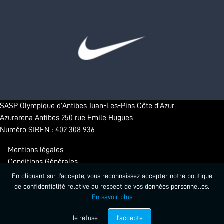
SASP Olympique d’Antibes Juan-Les-Pins Côte d’Azur
Azurarena Antibes 250 rue Emile Hugues
Numéro SIREN : 402 308 936
Mentions légales
Conditions Générales
Confidentialité
En cliquant sur J'accepte, vous reconnaissez accepter notre politique
de confidentialité relative au respect de vos données personnelles.
En savoir plus
© 2026 - Antibes Sharks. Tous droits réservés.
Propulsé par Startlead
Je refuse
J'accepte