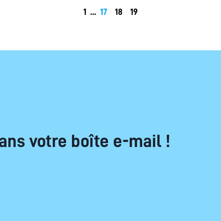
1
...
17
18
19
ans votre boîte e-mail !