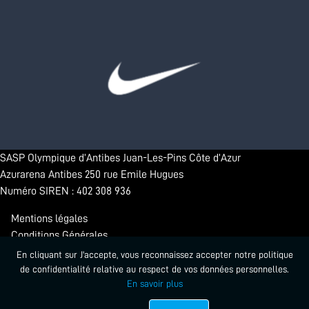
SASP Olympique d’Antibes Juan-Les-Pins Côte d’Azur
Azurarena Antibes 250 rue Emile Hugues
Numéro SIREN : 402 308 936
Mentions légales
Conditions Générales
Confidentialité
En cliquant sur J'accepte, vous reconnaissez accepter notre politique
de confidentialité relative au respect de vos données personnelles.
En savoir plus
© 2026 - Antibes Sharks. Tous droits réservés.
Propulsé par Startlead