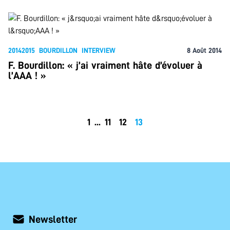
20142015
BOURDILLON
INTERVIEW
8 Août 2014
F. Bourdillon: « j’ai vraiment hâte d’évoluer à
l’AAA ! »
1
...
11
12
13
Newsletter