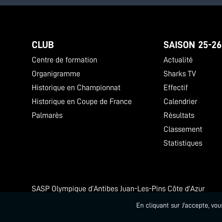
CLUB
SAISON 25-26
Centre de formation
Actualité
Organigramme
Sharks TV
Historique en Championnat
Effectif
Historique en Coupe de France
Calendrier
Palmarès
Résultats
Classement
Statistiques
SASP Olympique d’Antibes Juan-Les-Pins Côte d’Azur
Azurarena Antibes 250 rue Emile Hugues
En cliquant sur J'accepte, vo
Numéro SIREN : 402 308 936