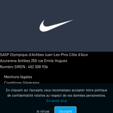
SASP Olympique d’Antibes Juan-Les-Pins Côte d’Azur
Azurarena Antibes 250 rue Emile Hugues
Numéro SIREN : 402 308 936
Mentions légales
Conditions Générales
Confidentialité
En cliquant sur J'accepte, vous reconnaissez accepter notre politique
de confidentialité relative au respect de vos données personnelles.
En savoir plus
© 2026 - Antibes Sharks. Tous droits réservés.
Propulsé par Startlead
Je refuse
J'accepte