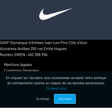
SASP Olympique d’Antibes Juan-Les-Pins Côte d’Azur
Azurarena Antibes 250 rue Emile Hugues
Numéro SIREN : 402 308 936
Mentions légales
Conditions Générales
Confidentialité
En cliquant sur J'accepte, vous reconnaissez accepter notre politique
de confidentialité relative au respect de vos données personnelles.
En savoir plus
© 2026 - Antibes Sharks. Tous droits réservés.
Propulsé par Startlead
Je refuse
J'accepte