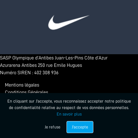
SASP Olympique d’Antibes Juan-Les-Pins Côte d’Azur
Azurarena Antibes 250 rue Emile Hugues
Numéro SIREN : 402 308 936
Mentions légales
Conditions Générales
Confidentialité
En cliquant sur J'accepte, vous reconnaissez accepter notre politique
de confidentialité relative au respect de vos données personnelles.
En savoir plus
© 2026 - Antibes Sharks. Tous droits réservés.
Propulsé par Startlead
Je refuse
J'accepte