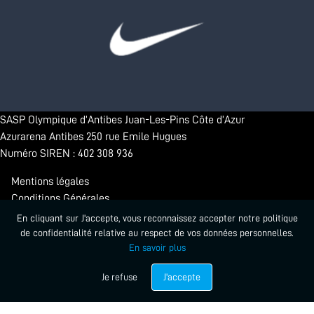
SASP Olympique d’Antibes Juan-Les-Pins Côte d’Azur
Azurarena Antibes 250 rue Emile Hugues
Numéro SIREN : 402 308 936
Mentions légales
Conditions Générales
Confidentialité
En cliquant sur J'accepte, vous reconnaissez accepter notre politique
de confidentialité relative au respect de vos données personnelles.
En savoir plus
© 2026 - Antibes Sharks. Tous droits réservés.
Propulsé par Startlead
Je refuse
J'accepte