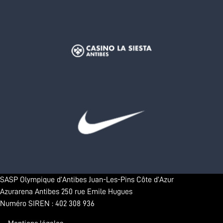
SASP Olympique d’Antibes Juan-Les-Pins Côte d’Azur
Azurarena Antibes 250 rue Emile Hugues
Numéro SIREN : 402 308 936