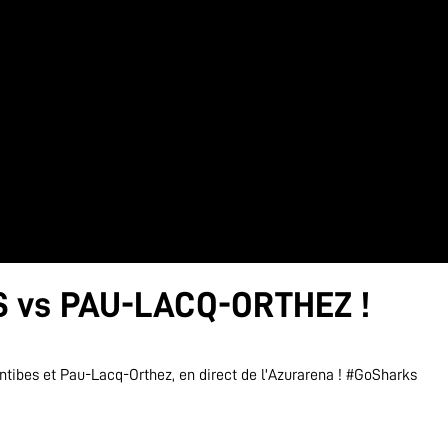
S vs PAU-LACQ-ORTHEZ !
tibes et Pau-Lacq-Orthez, en direct de l'Azurarena ! #GoSharks