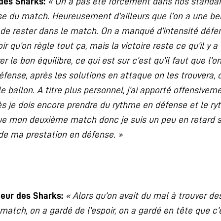
 des Sharks:
« On a pas été forcement dans nos standard
nse du match. Heureusement d’ailleurs que l’on a une bel
de rester dans le match. On a manqué d’intensité défen
oir qu’on règle tout ça, mais la victoire reste ce qu’il y a
ver le bon équilibre, ce qui est sur c’est qu’il faut que 
fense, après les solutions en attaque on les trouvera, o
 ballon. A titre plus personnel, j’ai apporté offensivem
rès je dois encore prendre du rythme en défense et le r
que mon deuxième match donc je suis un peu en retard s
 de ma prestation en défense. »
neur des Sharks:
« Alors qu’on avait du mal à trouver de
match, on a gardé de l’espoir, on a gardé en tête que c’