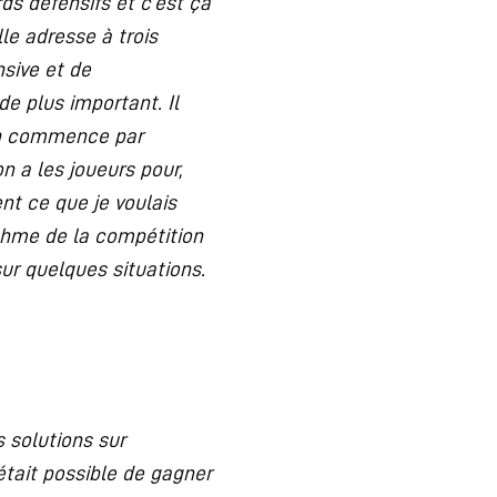
s défensifs et c’est ça
le adresse à trois
sive et de
 de plus important. Il
l’on commence par
n a les joueurs pour,
ent ce que je voulais
ythme de la compétition
ur quelques situations.
s solutions sur
était possible de gagner