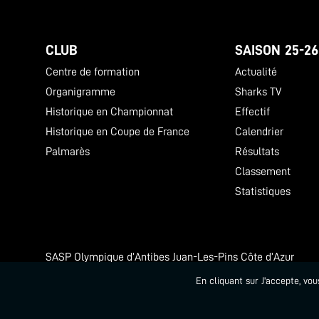
CLUB
SAISON 25-26
Centre de formation
Actualité
Organigramme
Sharks TV
Historique en Championnat
Effectif
Historique en Coupe de France
Calendrier
Palmarès
Résultats
Classement
Statistiques
SASP Olympique d’Antibes Juan-Les-Pins Côte d’Azur
Azurarena Antibes 250 rue Emile Hugues
En cliquant sur J'accepte, vo
Numéro SIREN : 402 308 936