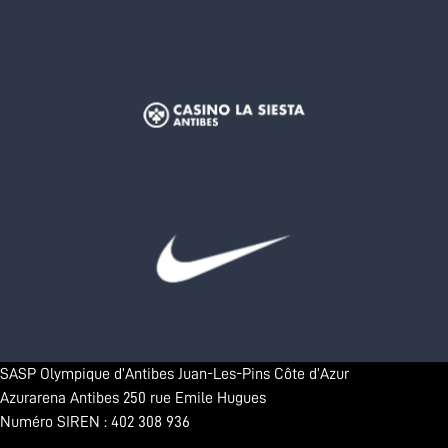
SASP Olympique d’Antibes Juan-Les-Pins Côte d’Azur
Azurarena Antibes 250 rue Emile Hugues
Numéro SIREN : 402 308 936