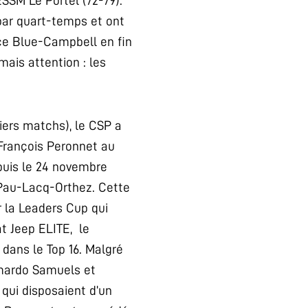
ESSM Le Portel (72-79).
par quart-temps et ont
nce Blue-Campbell en fin
ais attention : les
iers matchs), le CSP a
François Peronnet au
puis le 24 novembre
 Pau-Lacq-Orthez. Cette
r la Leaders Cup qui
t Jeep ELITE, le
 dans le Top 16. Malgré
amardo Samuels et
qui disposaient d’un