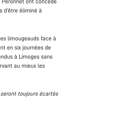
ois Peronnet ont concédé
 d’être éliminé à
 des limougeauds face à
nt en six journées de
rendus à Limoges sans
rvant au mieux les
seront toujours écartés