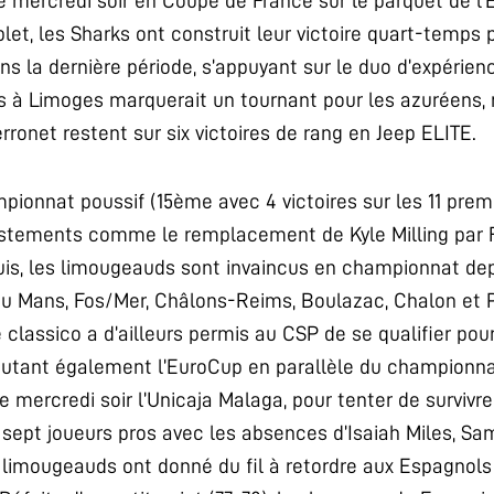
re mercredi soir en Coupe de France sur le parquet de l’
t, les Sharks ont construit leur victoire quart-temps 
ans la dernière période, s’appuyant sur le duo d’expérie
 à Limoges marquerait un tournant pour les azuréens, m
onet restent sur six victoires de rang en Jeep ELITE.
ionnat poussif (15ème avec 4 victoires sur les 11 prem
stements comme le remplacement de Kyle Milling par 
puis, les limougeauds sont invaincus en championnat de
e au Mans, Fos/Mer, Châlons-Reims, Boulazac, Chalon et
e classico a d’ailleurs permis au CSP de se qualifier pou
isputant également l’EuroCup en parallèle du championna
 mercredi soir l’Unicaja Malaga, pour tenter de survivre
 sept joueurs pros avec les absences d’Isaiah Miles, S
limougeauds ont donné du fil à retordre aux Espagnols 