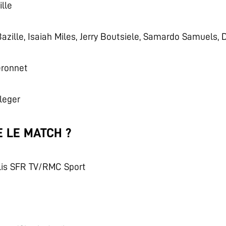
lle
zille, Isaiah Miles, Jerry Boutsiele, Samardo Samuels, 
eronnet
leger
 LE MATCH ?
lis SFR TV/RMC Sport