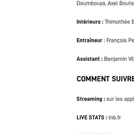
Doumbouya, Axel Boutei
Intérieurs :
Thimothée Ba
Entraîneur
: François P
Assistant :
Benjamin Vil
COMMENT SUIVRE
Streaming :
sur les app
LIVE STATS :
lnb.fr