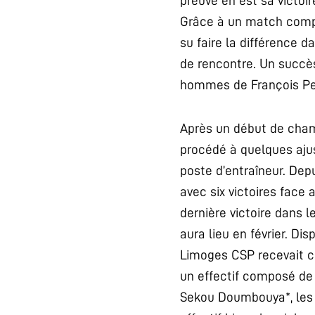
preuve en est sa victoi
Grâce à un match comple
su faire la différence d
de rencontre. Un succès
hommes de François Perr
Après un début de champ
procédé à quelques aju
poste d’entraîneur. De
avec six victoires fac
dernière victoire dans l
aura lieu en février. D
Limoges CSP recevait ce
un effectif composé de
Sekou Doumbouya*, les 