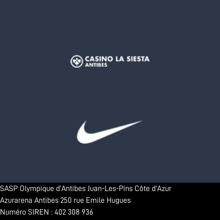
SASP Olympique d’Antibes Juan-Les-Pins Côte d’Azur
Azurarena Antibes 250 rue Emile Hugues
Numéro SIREN : 402 308 936