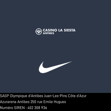
SASP Olympique d’Antibes Juan-Les-Pins Côte d’Azur
Azurarena Antibes 250 rue Emile Hugues
Numéro SIREN : 402 308 936