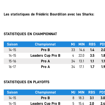
.
Les statistiques de Frédéric Bourdillon avec les Sharks:
.
STATISTIQUES EN CHAMPIONNAT
Saison
Championnat
MJ
MIN
RBS
PD
14-15
Pro B
33
14.6
1.4
2.
14-15
Leaders Cup Pro B
4
22.0
3.5
1.
15-16
Pro A
34
13.1
1.1
1.1
16-17
Pro A
34
17.1
1.7
1.
.
STATISTIQUES EN PLAYOFFS
Saison
Championnat
MJ
MIN
RBS
PD
14-15
Pro B
8
18.3
3.1
3.0
14-15
Leaders Cup Pro B
5
15.4
2.0
2.4