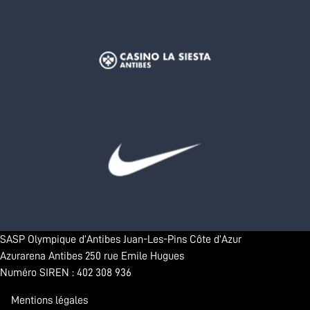
SASP Olympique d’Antibes Juan-Les-Pins Côte d’Azur
Azurarena Antibes 250 rue Emile Hugues
Numéro SIREN : 402 308 936
Mentions légales