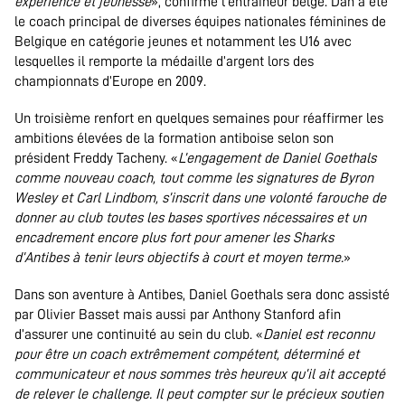
expérience et jeunesse
», confirme l’entraîneur belge. Dan a été
le coach principal de diverses équipes nationales féminines de
Belgique en catégorie jeunes et notamment les U16 avec
lesquelles il remporte la médaille d’argent lors des
championnats d’Europe en 2009.
Un troisième renfort en quelques semaines pour réaffirmer les
ambitions élevées de la formation antiboise selon son
président Freddy Tacheny. «
L’engagement de Daniel Goethals
comme nouveau coach, tout comme les signatures de Byron
Wesley et Carl Lindbom, s’inscrit dans une volonté farouche de
donner au club toutes les bases sportives nécessaires et un
encadrement encore plus fort pour amener les Sharks
d’Antibes à tenir leurs objectifs à court et moyen terme.
»
Dans son aventure à Antibes, Daniel Goethals sera donc assisté
par Olivier Basset mais aussi par Anthony Stanford afin
d’assurer une continuité au sein du club. «
Daniel est reconnu
pour être un coach extrêmement compétent, déterminé et
communicateur et nous sommes très heureux qu’il ait accepté
de relever le challenge. Il peut compter sur le précieux soutien