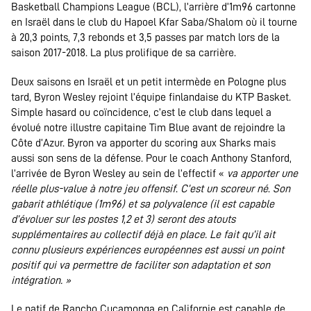
Basketball Champions League (BCL), l’arrière d’1m96 cartonne
en Israël dans le club du Hapoel Kfar Saba/Shalom où il tourne
à 20,3 points, 7,3 rebonds et 3,5 passes par match lors de la
saison 2017-2018. La plus prolifique de sa carrière.
Deux saisons en Israël et un petit intermède en Pologne plus
tard, Byron Wesley rejoint l’équipe finlandaise du KTP Basket.
Simple hasard ou coïncidence, c’est le club dans lequel a
évolué notre illustre capitaine Tim Blue avant de rejoindre la
Côte d’Azur. Byron va apporter du scoring aux Sharks mais
aussi son sens de la défense. Pour le coach Anthony Stanford,
l’arrivée de Byron Wesley au sein de l’effectif «
va apporter une
réelle plus-value à notre jeu offensif
.
C’est un scoreur né
.
Son
gabarit athlétique (1m96) et sa polyvalence (il est capable
d’évoluer sur les postes 1,2 et 3) seront des atouts
supplémentaires au collectif déjà en place. Le fait qu’il ait
connu plusieurs expériences européennes est aussi un point
positif qui va permettre de faciliter son adaptation et son
intégration. »
Le natif de Rancho Cucamonga en Californie est capable de