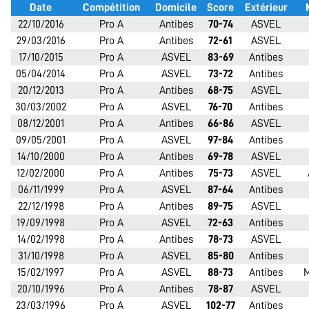
Date
Compétition
Domicile
Score
Extérieur
22/10/2016
Pro A
Antibes
70-74
ASVEL
29/03/2016
Pro A
Antibes
72-61
ASVEL
17/10/2015
Pro A
ASVEL
83-69
Antibes
05/04/2014
Pro A
ASVEL
73-72
Antibes
20/12/2013
Pro A
Antibes
68-75
ASVEL
30/03/2002
Pro A
ASVEL
76-70
Antibes
08/12/2001
Pro A
Antibes
66-86
ASVEL
09/05/2001
Pro A
ASVEL
97-84
Antibes
14/10/2000
Pro A
Antibes
69-78
ASVEL
12/02/2000
Pro A
Antibes
75-73
ASVEL
06/11/1999
Pro A
ASVEL
87-64
Antibes
22/12/1998
Pro A
Antibes
89-75
ASVEL
19/09/1998
Pro A
ASVEL
72-63
Antibes
14/02/1998
Pro A
Antibes
78-73
ASVEL
31/10/1998
Pro A
ASVEL
85-80
Antibes
15/02/1997
Pro A
ASVEL
88-73
Antibes
M
20/10/1996
Pro A
Antibes
78-87
ASVEL
23/03/1996
Pro A
ASVEL
102-77
Antibes