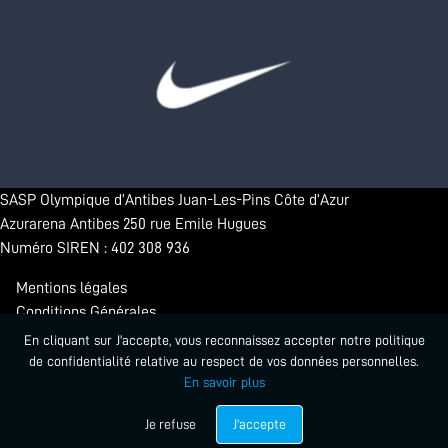
SASP Olympique d’Antibes Juan-Les-Pins Côte d’Azur
Azurarena Antibes 250 rue Emile Hugues
Numéro SIREN : 402 308 936
Mentions légales
Conditions Générales
Confidentialité
En cliquant sur J'accepte, vous reconnaissez accepter notre politique
de confidentialité relative au respect de vos données personnelles.
En savoir plus
© 2026 - Antibes Sharks. Tous droits réservés.
Propulsé par Startlead
Je refuse
J'accepte