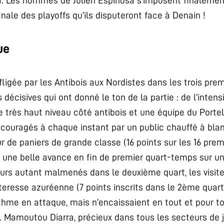
a. Les hommes de Julien Espinosa s’imposent finalement 
inale des playoffs qu’ils disputeront face à Denain !
ue
infligée par les Antibois aux Nordistes dans les trois pr
 décisives qui ont donné le ton de la partie : de l’inten
e très haut niveau côté antibois et une équipe du Portel
couragés à chaque instant par un public chauffé à blanc
r de paniers de grande classe (16 points sur les 16 prem
t une belle avance en fin de premier quart-temps sur u
jours autant malmenés dans le deuxième quart, les visite
teresse azuréenne (7 points inscrits dans le 2ème quart)
thme en attaque, mais n’encaissaient en tout et pour t
 Mamoutou Diarra, précieux dans tous les secteurs de jeu