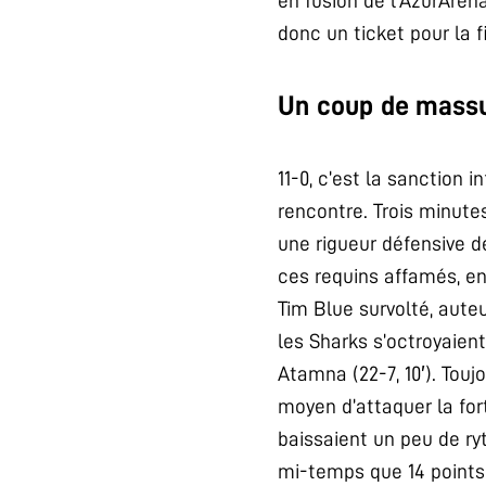
en fusion de l’AzurAren
donc un ticket pour la f
Un coup de mass
11-0, c’est la sanction 
rencontre. Trois minutes
une rigueur défensive d
ces requins affamés, en
Tim Blue survolté, auteu
les Sharks s’octroyaien
Atamna (22-7, 10′). Tou
moyen d’attaquer la for
baissaient un peu de ry
mi-temps que 14 points.